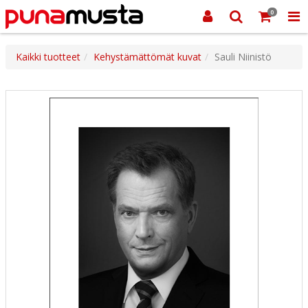
0
Kaikki tuotteet
Kehystämättömät kuvat
Sauli Niinistö