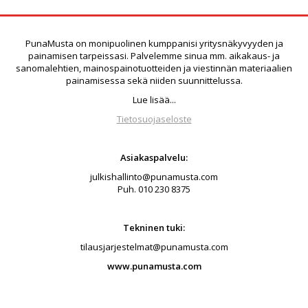
PunaMusta on monipuolinen kumppanisi yritysnäkyvyyden ja
painamisen tarpeissasi. Palvelemme sinua mm. aikakaus- ja
sanomalehtien, mainospainotuotteiden ja viestinnän materiaalien
painamisessa sekä niiden suunnittelussa.
Lue lisää
...
Tietosuojaseloste
Asiakaspalvelu:
julkishallinto@punamusta.com
Puh. 010 230 8375
Tekninen tuki:
tilausjarjestelmat@punamusta.com
www.punamusta.com